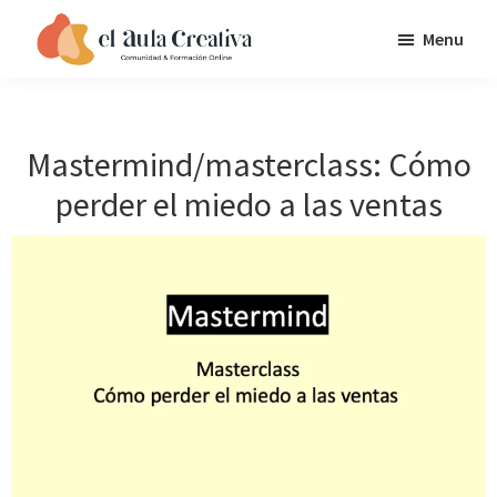
Saltar
Saltar
Saltar
Menu
a
al
al
EL
la
contenido
pie
AULA
navegación
principal
de
CREATIVA
principal
página
Mastermind/masterclass: Cómo
perder el miedo a las ventas