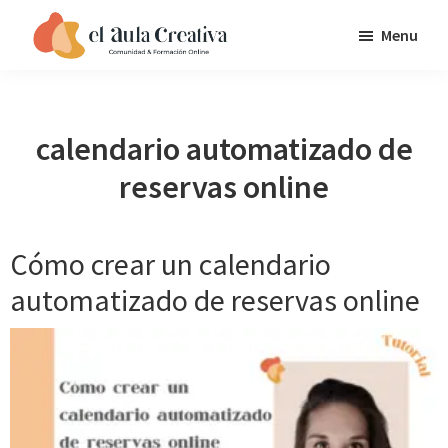
Saltar
Saltar
Saltar
Menu
a
al
al
EL
la
contenido
pie
AULA
navegación
principal
de
CREATIVA
principal
página
calendario automatizado de
reservas online
Cómo crear un calendario
automatizado de reservas online