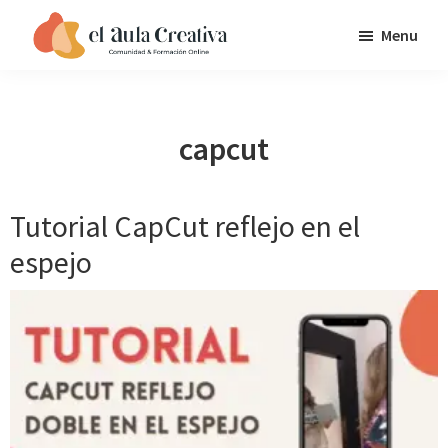
Saltar
Saltar
Saltar
Menu
a
al
al
EL
la
contenido
pie
AULA
navegación
principal
de
CREATIVA
principal
página
capcut
Tutorial CapCut reflejo en el
espejo