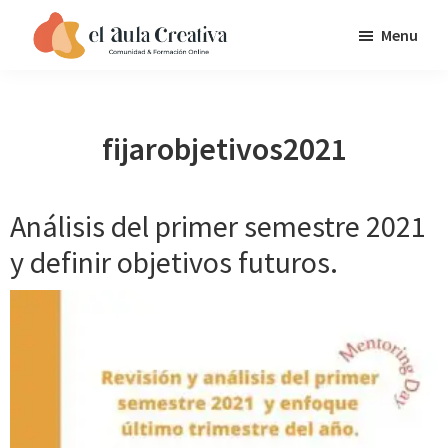
Saltar
Saltar
Saltar
Menu
a
al
al
EL
la
contenido
pie
AULA
navegación
principal
de
CREATIVA
principal
página
fijarobjetivos2021
Análisis del primer semestre 2021
y definir objetivos futuros.