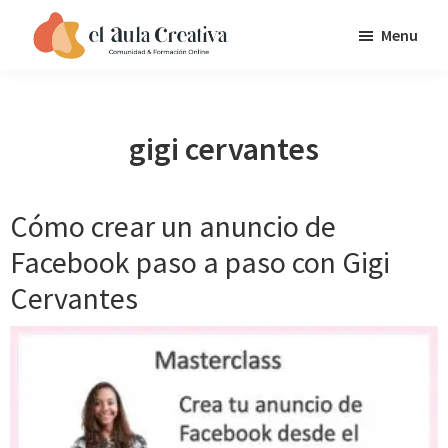
Saltar
Saltar
Saltar
Menu
a
al
al
EL
la
contenido
pie
AULA
navegación
principal
de
CREATIVA
principal
página
gigi cervantes
Cómo crear un anuncio de
Facebook paso a paso con Gigi
Cervantes