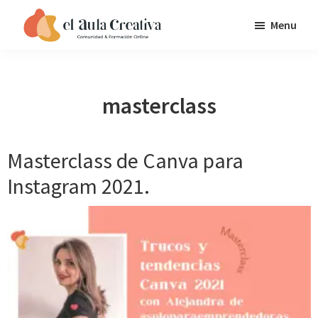
Saltar
Saltar
Saltar
Menu
a
al
al
EL
la
contenido
pie
AULA
navegación
principal
de
CREATIVA
principal
página
masterclass
Masterclass de Canva para
Instagram 2021.