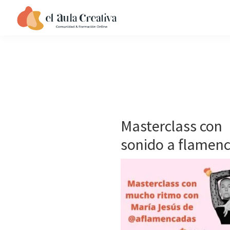
Saltar
Saltar
Saltar
a
al
al
EL
la
contenido
pie
AULA
navegación
principal
de
CREATIVA
principal
página
Masterclass con
sonido a flamenc