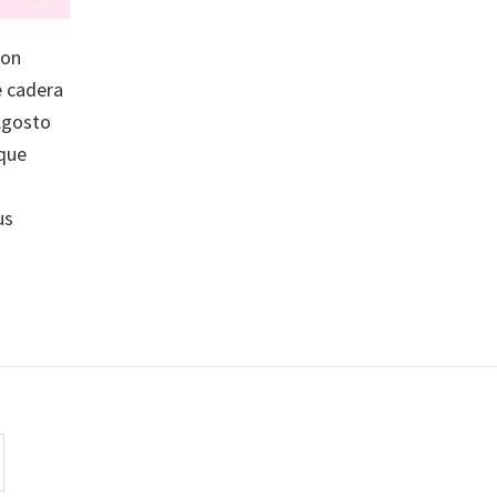
con
 cadera
Agosto
que
us