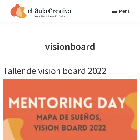
Saltar
Saltar
Saltar
Menu
a
al
al
EL
la
contenido
pie
AULA
navegación
principal
de
CREATIVA
principal
página
visionboard
Taller de vision board 2022