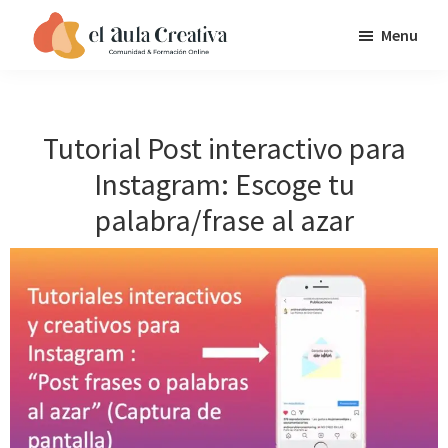
Saltar
Saltar
Saltar
Menu
a
al
al
EL
la
contenido
pie
AULA
navegación
principal
de
CREATIVA
principal
página
Tutorial Post interactivo para
Instagram: Escoge tu
palabra/frase al azar