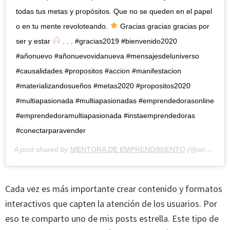
todas tus metas y propósitos. Que no se queden en el papel
o en tu mente revoloteando.
Gracias gracias gracias por
ser y estar
. . . #gracias2019 #bienvenido2020
#añonuevo #añonuevovidanueva #mensajesdeluniverso
#causalidades #propositos #accion #manifestacion
#materializandosueños #metas2020 #propositos2020
#multiapasionada #multiapasionadas #emprendedorasonline
#emprendedoramultiapasionada #instaemprendedoras
#conectarparavender
A post shared by
M҉ENTORA D҉E E҉MPRENDIMIENTO
(@andrearubianomentoring) on
Cada vez es más importante crear contenido y formatos
interactivos que capten la atención de los usuarios. Por
eso te comparto uno de mis posts estrella. Este tipo de