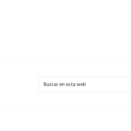
Footer
Buscar
en
esta
web