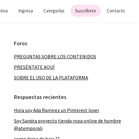
ativa
Ingresa
Categorías
Suscríbete
Contacto
Barra
Foros
lateral
PREGUNTAS SOBRE LOS CONTENIDOS
principal
PRESÉNTATE AQUÍ
SOBRE EL USO DE LA PLATAFORMA
Respuestas recientes
Hola soy Ada Ramirez un Pinterest lover
Soy Sandra proyecto tienda ropa online de hombre
@atemporali
como darse de baja ??