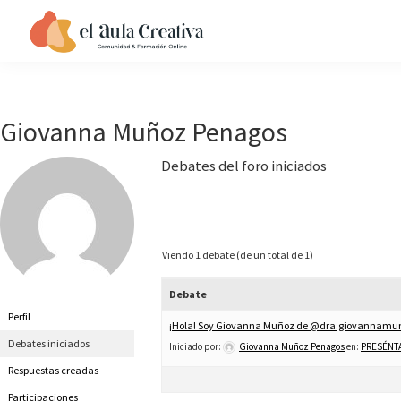
Saltar
Saltar
Saltar
Saltar
a
al
a
al
EL
la
contenido
la
pie
AULA
navegación
principal
barra
de
CREATIVA
principal
lateral
página
Giovanna Muñoz Penagos
principal
Debates del foro iniciados
Viendo 1 debate (de un total de 1)
Debate
Perfil
¡Hola! Soy Giovanna Muñoz de @dra.giovannamu
Debates iniciados
Iniciado por:
Giovanna Muñoz Penagos
en:
PRESÉNTA
Respuestas creadas
Participaciones