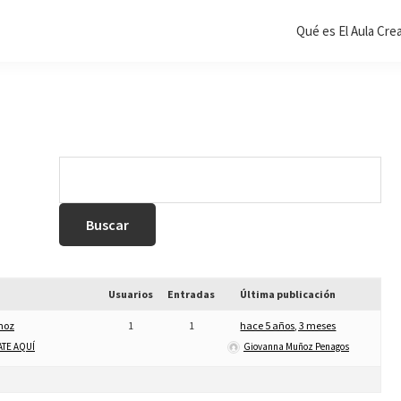
Qué es El Aula Cre
Usuarios
Entradas
Última publicación
noz
1
1
hace 5 años, 3 meses
TE AQUÍ
Giovanna Muñoz Penagos