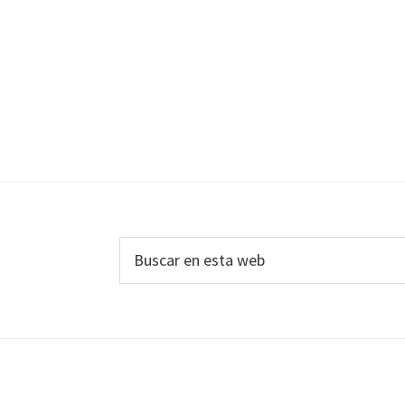
Footer
Buscar
en
esta
web