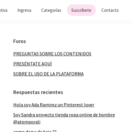
ativa
Ingresa
Categorías
Suscríbete
Contacto
Barra
Foros
lateral
PREGUNTAS SOBRE LOS CONTENIDOS
principal
PRESÉNTATE AQUÍ
SOBRE EL USO DE LA PLATAFORMA
Respuestas recientes
Hola soy Ada Ramirez un Pinterest lover
Soy Sandra proyecto tienda ropa online de hombre
@atemporali
como darse de baja ??